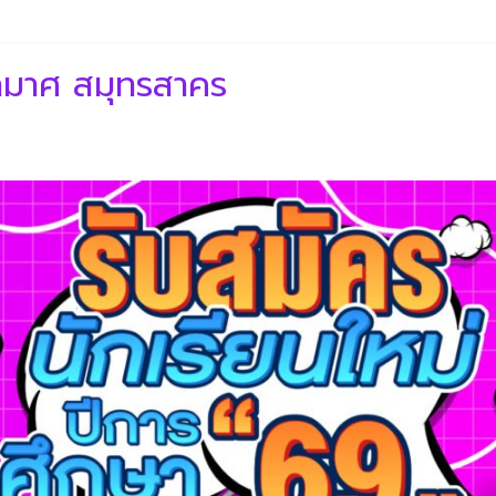
ุภมาศ สมุทรสาคร