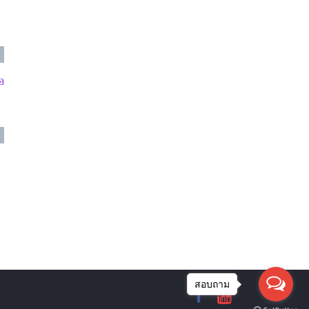
อ
สอบถาม